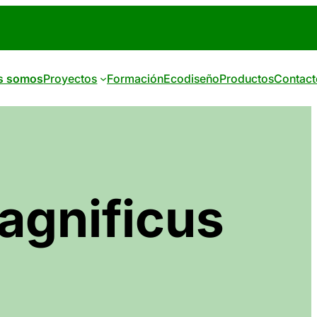
s somos
Proyectos
Formación
Ecodiseño
Productos
Contact
agnificus