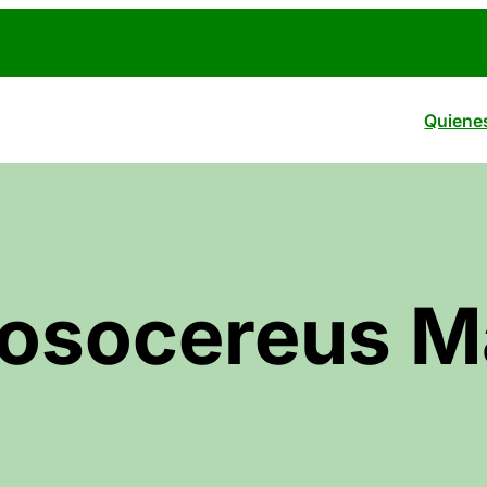
Quiene
losocereus M