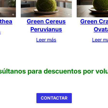
 Pilosocereus Magnificus”
da.
Los campos obligatorios están marcados con
*
thea
Green Cereus
Green Cr
Peruvianus
Ovat
s
Leer más
Leer m
súltanos para descuentos por vol
 este navegador para la próxima vez que comente.
CONTACTAR