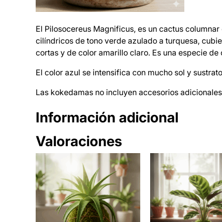
El Pilosocereus Magnificus, es un cactus columnar 
cilíndricos de tono verde azulado a turquesa, cubi
cortas y de color amarillo claro. Es una especie d
El color azul se intensifica con mucho sol y sustrat
Las kokedamas no incluyen accesorios adicionales.
Información adicional
Valoraciones
A
Peso
tr
V
Dimensione
i
0 valoraciones e
a
b
l
u
o
t
r
o