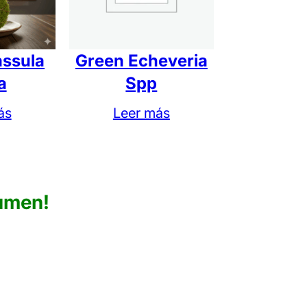
assula
Green Echeveria
a
Spp
ás
Leer más
umen!