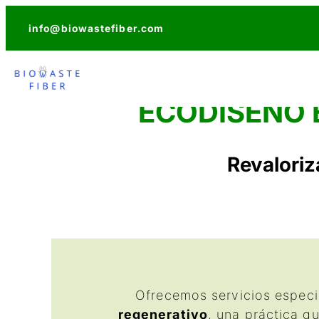
Saltar
info@biowastefiber.com
al
contenido
ECODISEÑO 
Revaloriz
Ofrecemos servicios espec
regenerativo
, una práctica q