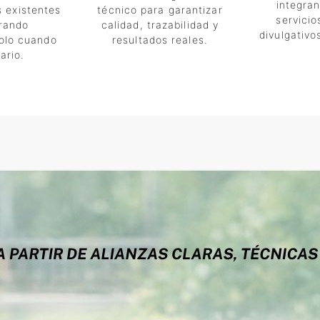
integra
s existentes
técnico para garantizar
servicio
orando
calidad, trazabilidad y
divulgativo
olo cuando
resultados reales.
ario.