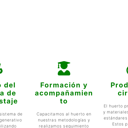
 del
Formación y
Pro
a de
acompañamien
ci
taje
to
El huerto 
y materiale
sistema de
Capacitamos al huerto en
estándares
generativo
nuestras metodologías y
Estos 
tilizando
realizamos seguimiento