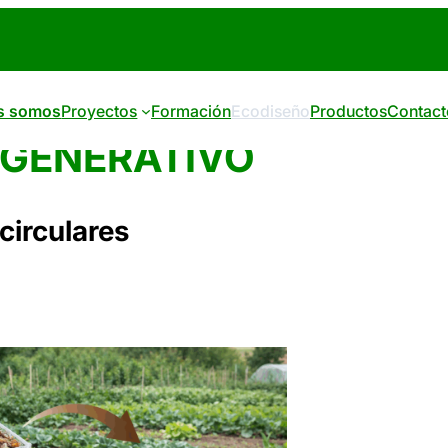
s somos
Proyectos
Formación
Ecodiseño
Productos
Contact
EGENERATIVO
circulares