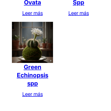
Ovata
Spp
Leer más
Leer más
Nombre
*
Correo electrónico
*
Guarda mi nombre, correo electrónico y web
en este navegador para la próxima vez que
comente.
Green
Echinopsis
spp
Leer más