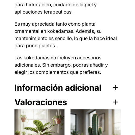
para hidratación, cuidado de la piel y
aplicaciones terapéuticas.
Es muy apreciada tanto como planta
ornamental en kokedamas. Además, su
mantenimiento es sencillo, lo que la hace ideal
para principiantes.
Las kokedamas no incluyen accesorios
adicionales. Sin embargo, podrás añadir y
elegir los complementos que prefieras.
Información adicional
Valoraciones
A
Peso
400-700 g
tr
V
Dimensiones
13 × 18 cm
i
0 valoraciones
a
b
l
u